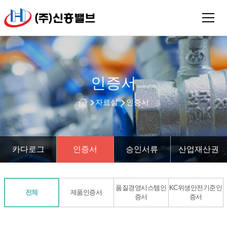
인증서
자료실
인증서
카다로그
인증서
승인서류
산업재산권
품질경영시스템인
KC위생안전기준인
전체
제품인증서
증서
증서