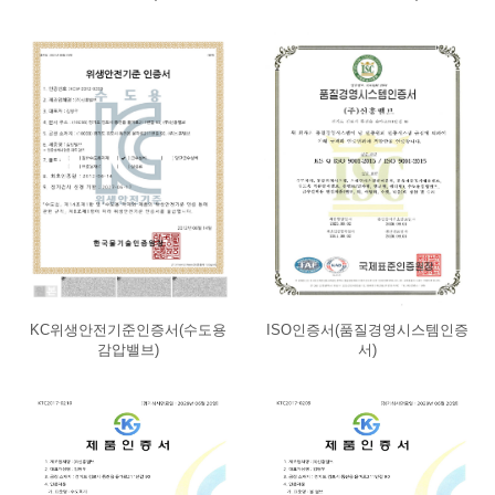
KC위생안전기준인증서(수도용
ISO인증서(품질경영시스템인증
감압밸브)
서)